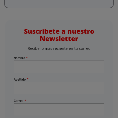
Contacto
Línea gratuita nacional: (+57) 601 794 8532
admisiones-virtual@unipiloto.edu.co
Bogotá: Carrera 9 No. 45A - 44
Enlaces:
Programas
UniPiloto
Modelo Virtual
Blog