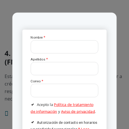
Escríbenos a WhatsApp
4. Fondo Nacional del Ahorro
(FNA)
Esta opción también es bastante usual para acceder a
créditos estudiantiles, a los cuales podrás tener
respuesta entre 1 a 5 días hábiles. En este caso
necesitarás los siguientes requisitos:
Estar afiliado al FNA por cesantías o ahorro
voluntario.