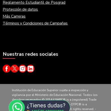
Reglamento Estudiantil de Posgrad
Protección de datos
Más Carreras
Términos y Condiciones de Campañas
Nuestras redes sociales
Institución de Educación Superior sujeta a inspección y
vigilancia por el Ministerio de Educación Nacional. Todos los
derechos reservados © 2014 // SMPC® is a (registered) Trade
Mark of CertiProf, LLC. All rights reserved. -DTPC® is a
(registered) Trade Mark of CertiProf, LLC. All rights reserved. -