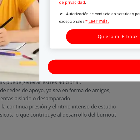
de privacidad
.
Autorización de contacto en horarios y pe
Leer más.
*
excepcionales
iantil es importante conocer los factores que
Quiero mi E-book
 más comunes son:
con demasiadas asignaturas o tareas puede
ctativas:
el deseo de destacar y cumplir con las
ás puede generar estrés adicional.
a de redes de apoyo, ya sea en forma de amigos,
sientas aislado o desamparado.
:
la continua presión y el ritmo intenso de estudio
icos, lo que contribuye al desarrollo del burnout