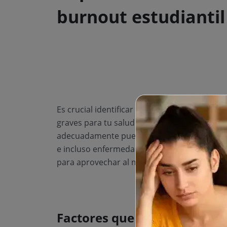
burnout estudiantil
Es crucial identificar y abordar el burnout 
graves para tu salud física y mental, así co
adecuadamente puede ocasionarte problemas
e incluso enfermedades físicas. Además, pued
para aprovechar al máximo tu experiencia un
Factores que contribuyen al