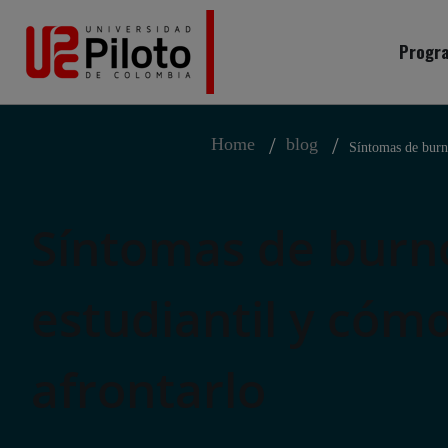
Progra
Home
blog
Síntomas de burn
Síntomas de burn
estudiantil y cóm
afrontarlo