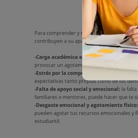
Para comprender y manejar el burnout estud
contribuyen a su aparición. Algunos de los
-Carga académica excesiva:
sobrecargarse 
provocar un agotamiento físico y mental.
-Estrés por la competencia y las altas expe
expectativas tanto propias como de los dem
-Falta de apoyo social y emocional:
la falt
familiares o mentores, puede hacer que te 
-Desgaste emocional y agotamiento físico
pueden agotar tus recursos emocionales y fís
estudiantil.