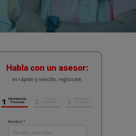
Habla con un asesor:
es rápido y sencillo, regístrate.
1
2
3
Información
Interés
Información
Personal
Académico
de Contacto
*
Nombre