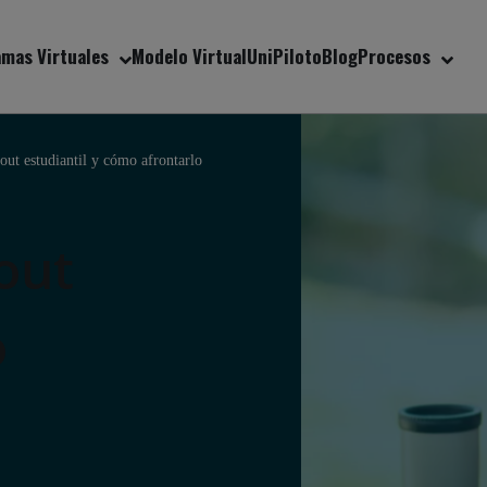
mas Virtuales
Modelo Virtual
UniPiloto
Blog
Procesos
out estudiantil y cómo afrontarlo
out
o