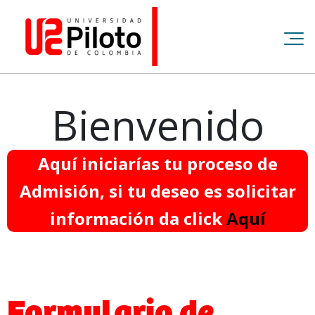
Bienvenido
Aquí iniciarías tu proceso de
Admisión, si tu deseo es solicitar
información da click
Aquí
Formulario de