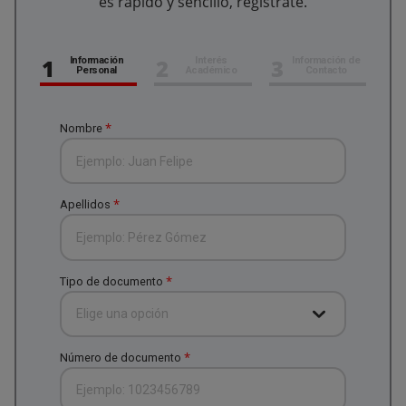
es rápido y sencillo, regístrate.
1
2
3
Información
Interés
Información de
Personal
Académico
Contacto
*
Nombre
*
Apellidos
*
Tipo de documento
Elige una opción
*
Número de documento