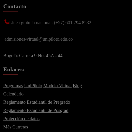
Contacto
Línea gratuita nacional: (+57) 601 794 8532
admisiones-virtual@unipiloto.edu.co
Bogotá: Carrera 9 No. 45A - 44
Enlaces:
Programas
UniPiloto
Modelo Virtual
Blog
Calendario
Suscríbete a nuestro
Reglamento Estudiantil de Pregrado
Newsletter
Reglamento Estudiantil de Posgrad
Recibe lo más reciente en tu correo
Protección de datos
Más Carreras
Nombre
*