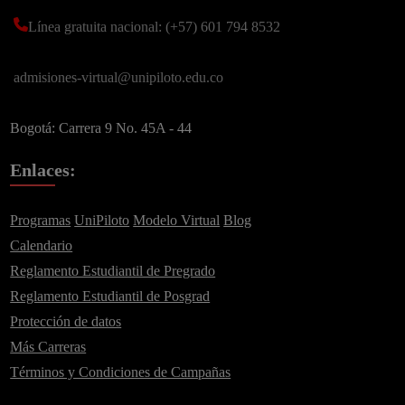
Línea gratuita nacional: (+57) 601 794 8532
admisiones-virtual@unipiloto.edu.co
Bogotá: Carrera 9 No. 45A - 44
Enlaces:
Programas
UniPiloto
Modelo Virtual
Blog
Calendario
Reglamento Estudiantil de Pregrado
Suscríbete a nuestro
Reglamento Estudiantil de Posgrad
Newsletter
Protección de datos
Más Carreras
Recibe lo más reciente en tu correo
Términos y Condiciones de Campañas
Nombre
*