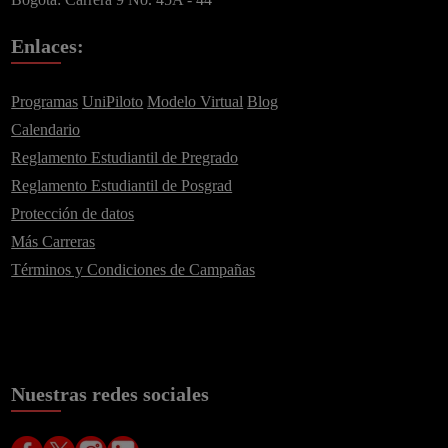
Enlaces:
Apellido
*
Programas
UniPiloto
Modelo Virtual
Blog
Calendario
Reglamento Estudiantil de Pregrado
Correo
*
Reglamento Estudiantil de Posgrad
Protección de datos
Más Carreras
He leído y acepto
la
Política de tratamiento de
Términos y Condiciones de Campañas
información
y
Aviso de privacidad
.*
¡Enviar!
Nuestras redes sociales