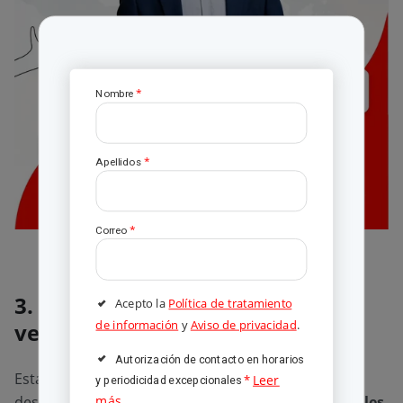
*
Nombre
*
Apellidos
*
Correo
3. Director de administración de
Acepto la
Política de tratamiento
de información
y
Aviso de privacidad
.
ventas y expansión
Autorización de contacto en horarios
Esta es una posición estratégica que puedes
Leer
*
y periodicidad excepcionales
más.
desempeñar tras
estudiar Negocios Internacionales