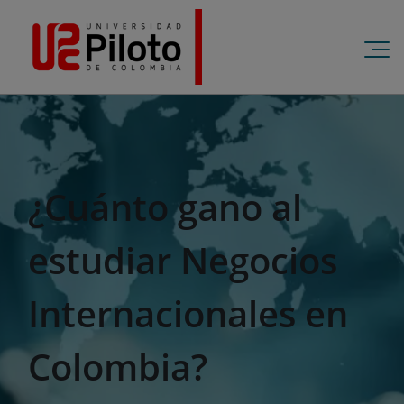
¿Cuánto gano al
estudiar Negocios
Internacionales en
Colombia?