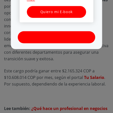
porque implica la identificación proactiva de
Quiero mi E-book
oportunidades de negocio en el ámbito global, así
como la implementación de tácticas de ventas
innovadoras que se alineen con los objetivos
corporativos. Además, este rol es responsable de
liderar la incursión de la compañía en mercados
emergentes, lo que requiere una coordinación efectiva
con diferentes departamentos para asegurar una
transición suave y exitosa.
Este cargo podría ganar entre $2.165.324 COP a
$10.608.014 COP por mes, según el portal
Tu Salario
.
Por supuesto, dependiendo de la experiencia laboral.
Lee también:
¿Qué hace un profesional en negocios