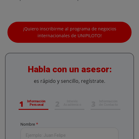
¡Quiero inscribirme al programa de negocios
internacionales de UNIPILOTO!
Habla con un asesor:
es rápido y sencillo, regístrate.
1
2
3
Información
Interés
Información
Personal
Académico
de Contacto
*
Nombre