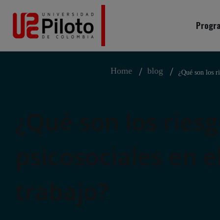
Progra
Home
blog
¿Qué son los ri
¿Qué son los ries
psicosociales en e
trabajo?