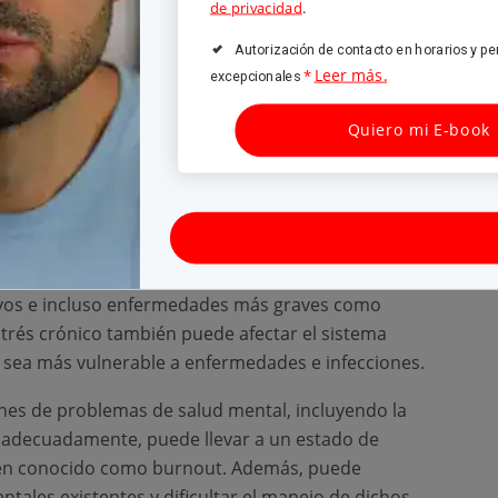
de privacidad
.
Autorización de contacto en horarios y pe
Leer más.
*
excepcionales
Quiero mi E-book
os factores psicosociales. Según la
Organización
un estado de preocupación o tensión mental generado
ue todos tenemos cierto nivel de estrés, si es algo
ra salud como, por ejemplo:
as de salud física, entre ellos dolores de cabeza,
ivos e incluso enfermedades más graves como
strés crónico también puede afectar el sistema
 sea más vulnerable a enfermedades e infecciones.
nes de problemas de salud mental, incluyendo la
a adecuadamente, puede llevar a un estado de
ién conocido como burnout. Además, puede
ales existentes y dificultar el manejo de dichos