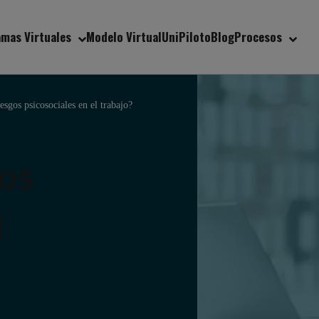
mas Virtuales
Modelo Virtual
UniPiloto
Blog
Procesos
esgos psicosociales en el trabajo?
gos
l