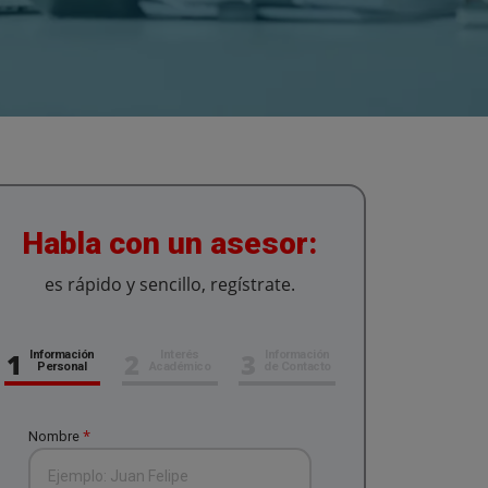
Habla con un asesor:
es rápido y sencillo, regístrate.
1
2
3
Información
Interés
Información
Personal
Académico
de Contacto
*
Nombre