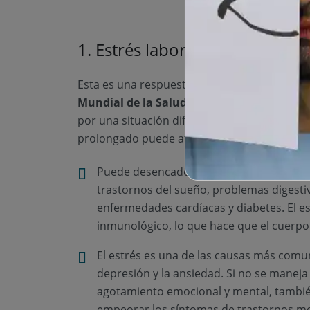
1. Estrés laboral
Esta es una respuesta generalizada a todos l
Mundial de la Salud (OMS)
, el estrés es “
por una situación difícil”. Pero, a pesar de q
prolongado puede afectar gravemente nuest
Puede desencadenar una serie de problem
trastornos del sueño, problemas digest
enfermedades cardíacas y diabetes. El e
inmunológico, lo que hace que el cuerpo
El estrés es una de las causas más comu
depresión y la ansiedad. Si no se manej
agotamiento emocional y mental, tamb
empeorar los síntomas de trastornos ment