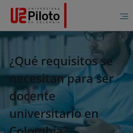
¿Qué requisitos se
necesitan para ser
docente
universitario en
Colombia?