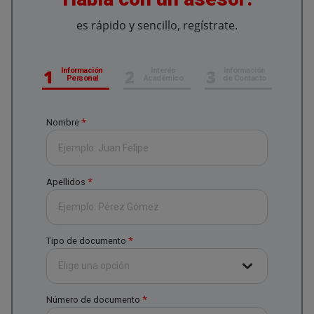
es rápido y sencillo, regístrate.
1
2
3
Información
Interés
Información
Personal
Académico
de Contacto
*
Nombre
*
Apellidos
*
Tipo de documento
Elige una opción
*
Número de documento